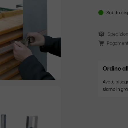
Subito dis
Spedizion
Pagament
Ordine al
Avete bisogn
siamo in gra