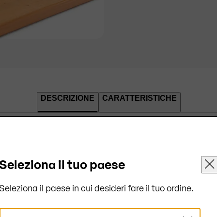
DESCRIZIONE
CARATTERISTICHE
on 20 Set da
Seleziona il tuo paese
Seleziona il paese in cui desideri fare il tuo ordine.
1952
sono alleati
®
Seleziona
rto sicuro
di 20 set da