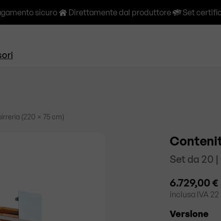
gamento sicuro
Direttamente dal produttore
Set certifi
ori
irreria (220 × 75 cm)
Contenit
Set da 20 
6.729,00 €
inclusa
IVA 22
Versione