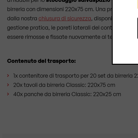
birreria con dimensioni 220x75 cm. Una protezione a
dalla nostra
chiusura di sicurezza
, disponibile sepa
gestione pratica, le pareti laterali del contenitore d
essere rimosse e fissate nuovamente al telaio.
Contenuto del trasporto:
1x contenitore di trasporto per 20 set da birreria
20x tavoli da birreria Classic: 220x75 cm
40x panche da birreria Classic: 220x25 cm