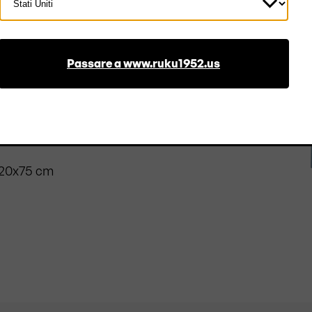
Paese
ggiuntiva è garantita
ratamente. Per una
i trasporto possono
Passare a www.ruku1952.us
 220x75 cm