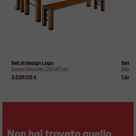
Set di design Lago
Set di
Rovere Naturale | 200x67 cm
Bianco
3.039,00 €
1.647,
Non hai trovato quello