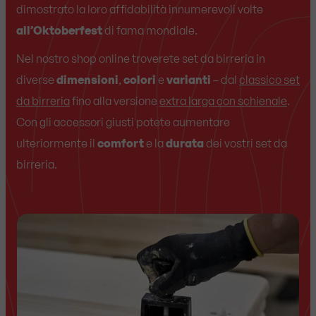
dimostrato la loro affidabilità innumerevoli volte
all’Oktoberfest
di fama mondiale.
Nel nostro shop online troverete set da birreria in
diverse
dimensioni
,
colori
e
varianti
– dal
classico set
da birreria
fino alla versione
extra larga con schienale
.
Con gli accessori giusti potete aumentare
ulteriormente il
comfort
e la
durata
dei vostri set da
birreria.