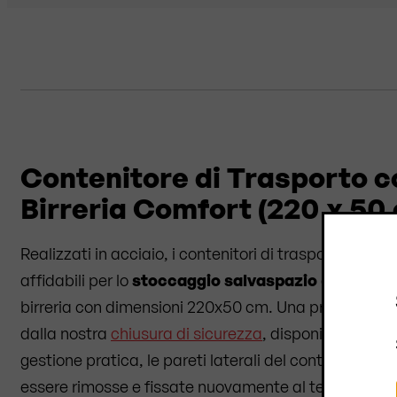
Contenitore di Trasporto c
Birreria Comfort (220 x 50
Realizzati in acciaio, i contenitori di trasporto RUKU
affidabili per lo
stoccaggio salvaspazio
e il
traspo
birreria con dimensioni 220x50 cm. Una protezione a
dalla nostra
chiusura di sicurezza
, disponibile sepa
gestione pratica, le pareti laterali del contenitore d
essere rimosse e fissate nuovamente al telaio.