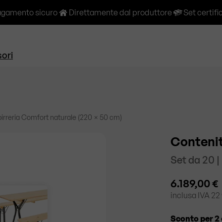
gamento sicuro
Direttamente dal produttore
Set certifi
ori
birreria Comfort naturale (220 × 50 cm)
Contenit
Set da 20 
6.189,00 €
inclusa
IVA 22
Sconto per 2 