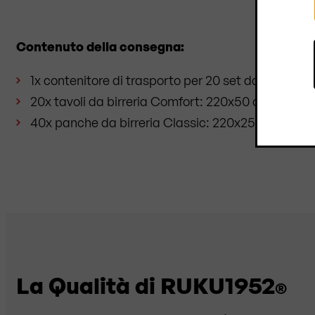
Contenuto della consegna:
1x contenitore di trasporto per 20 set da birreria
20x tavoli da birreria Comfort: 220x50 cm
40x panche da birreria Classic: 220x25 cm
La Qualità di RUKU1952
®