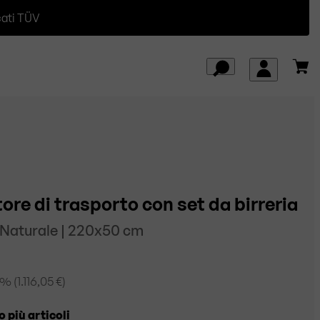
cati TÜV
ore di trasporto con set da birreria
| Naturale | 220x50 cm
% (
1.116,05 €
)
o più articoli