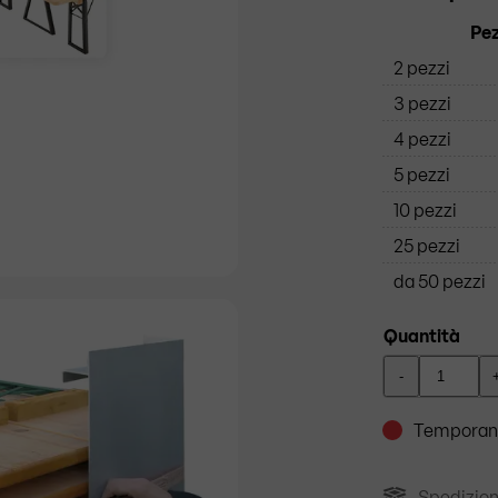
Pez
2 pezzi
3 pezzi
4 pezzi
5 pezzi
10 pezzi
25 pezzi
da 50 pezzi
Quantità
-
Temporan
Spedizion