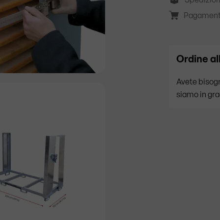
Pagament
Ordine al
Avete bisogn
siamo in gra