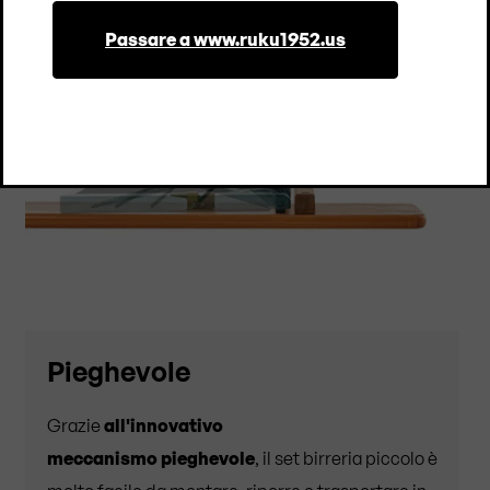
Passare a www.ruku1952.us
Pieghevole
Grazie
all'innovativo
meccanismo
pieghevole
, il set birreria piccolo è