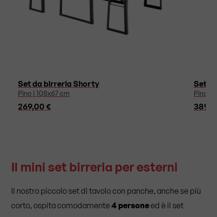
Set da birreria Shorty
Set da
Pino | 108x67 cm
Pino | 
269,00 €
389,0
Il mini set birreria per esterni
Il nostro piccolo set di tavolo con panche, anche se più
corto, ospita comodamente
4 persone
ed è il set