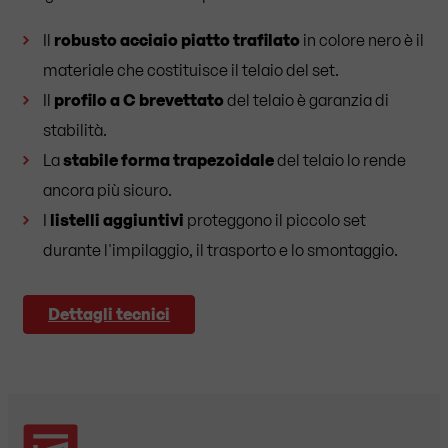
Il
robusto acciaio piatto trafilato
in colore nero è il
materiale che costituisce il telaio del set.
Il
profilo a C brevettato
del telaio è garanzia di
stabilità.
La
stabile forma trapezoidale
del telaio lo rende
ancora più sicuro.
I
listelli aggiuntivi
proteggono il piccolo set
durante l'impilaggio, il trasporto e lo smontaggio.
Dettagli tecnici