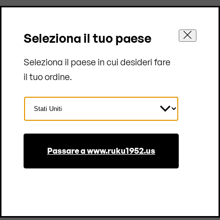
Seleziona il tuo paese
I vantaggi degli arredi pieghevoli
RUKU1952
Seleziona il paese in cui desideri fare
®
il tuo ordine.
Pronti per l’uso intensivo
Progettati per essere utilizzati, montati e smontati
Seleziona
frequentemente anche in contesti professionali.
Paese
Passare a www.ruku1952.us
Facili da trasportare e stoccare
Il sistema pieghevole riduce l’ingombro e semplifica
logistica, magazzino e allestimenti.