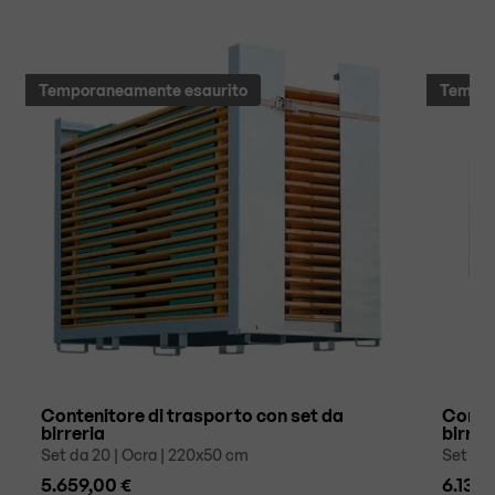
Temporaneamente esaurito
Tempor
Contenitore di trasporto con set da
Conten
birreria
birrer
Set da 20 | Ocra | 220x50 cm
Set da 
5.659,00 €
6.139,