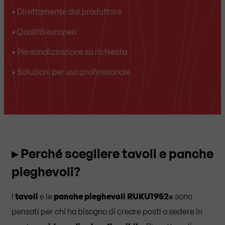
• Direttamente dal produttore
• Qualità europea
• Personalizzazione su richiesta
• Soluzioni per uso professionale
▸ Perché scegliere tavoli e panche
pieghevoli?
I
tavoli
e le
panche pieghevoli RUKU1952
sono
®
pensati per chi ha bisogno di creare posti a sedere in