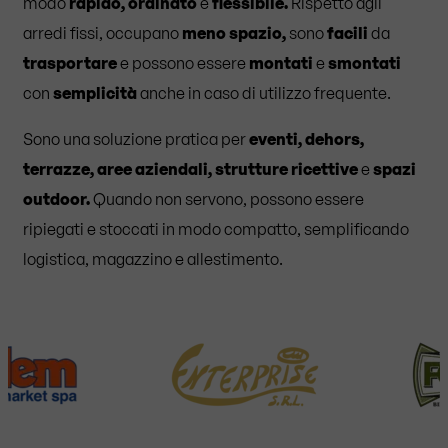
modo
rapido, ordinato
e
flessibile.
Rispetto agli
arredi fissi, occupano
meno spazio,
sono
facili
da
trasportare
e possono essere
montati
e
smontati
con
semplicità
anche in caso di utilizzo frequente.
Sono una soluzione pratica per
eventi, dehors,
terrazze, aree aziendali, strutture ricettive
e
spazi
outdoor.
Quando non servono, possono essere
ripiegati e stoccati in modo compatto, semplificando
logistica, magazzino e allestimento.