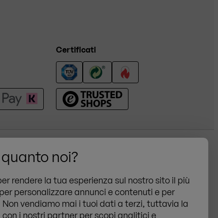
Certificati
 quanto noi?
Condizioni generali
 Naz-Sciaves (BZ)
Privacy
per rendere la tua esperienza sul nostro sito il più
Cookies
 per personalizzare annunci e contenuti e per
o. Non vendiamo mai i tuoi dati a terzi, tuttavia la
Note legali
 con i nostri partner per scopi analitici e