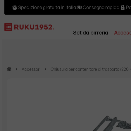
Spedizione gratuita in Italia
Consegna rapida
Pa
Set da birreria
Access
H
Accessori
Chiusura per contenitore di trasporto (220 × 
o
m
e