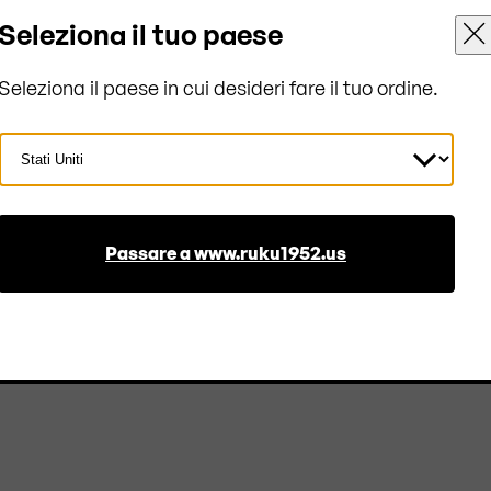
Seleziona il tuo paese
Seleziona il paese in cui desideri fare il tuo ordine.
sere utilizzato
Seleziona
Paese
oli larghi 67 cm).
Passare a www.ruku1952.us
hetto e 2 chiavi