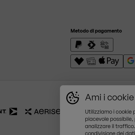
Metodo di pagamento
Ami i cookie
ZINGERLE GROUP SpA
Via Val Pusteria 2, 39040
Utilizziamo i cookie 
+39 0472 977 100
piacevole possibile,
analizzare il traffic
global@zingerle.group
condivisione dei dati