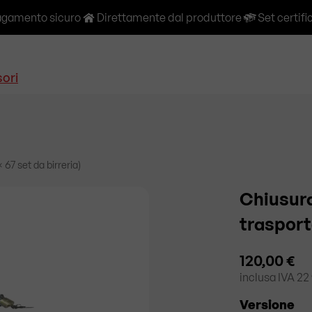
gamento sicuro
Direttamente dal produttore
Set certifi
ori
67 set da birreria)
Chiusura
traspor
120,00 €
inclusa
IVA 22
Versione