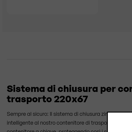
Sistema di chiusura per con
trasporto 220x67
Sempre al sicuro: Il sistema di chiusura zincato a 
intelligente al nostro contenitore di trasporto. Permet
contenitore a chiave, proteggendo così i set da birrer