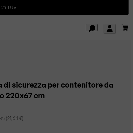
cati TÜV
 di sicurezza per contenitore da
to 220x67 cm
% (
21,64 €
)