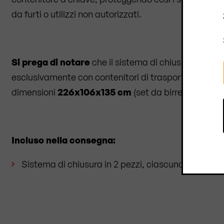
da furti o utilizzi non autorizzati.
Si prega di notare
che il sistema di chiusura può es
esclusivamente con contenitori di trasporto delle
dimensioni
226x106x135
cm
(set da birreria con tav
Incluso nella consegna:
Sistema di chiusura in 2 pezzi, ciascuno con 1 lucc