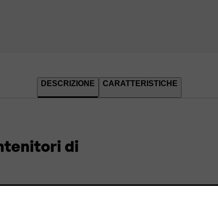
DESCRIZIONE
CARATTERISTICHE
tenitori di
caldo è un complemento
te di chiudere il
ia contenuti all’interno