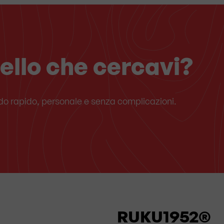
ello che cercavi?
odo rapido, personale e senza complicazioni.
RUKU1952®