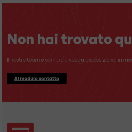
Non hai trovato qu
Il nostro team è sempre a vostra disposizione: in m
Al modulo contatto