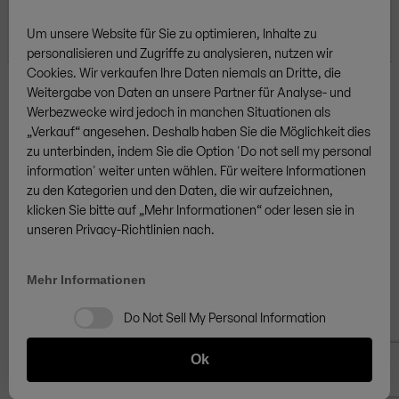
Um unsere Website für Sie zu optimieren, Inhalte zu
personalisieren und Zugriffe zu analysieren, nutzen wir
Cookies.
Wir verkaufen
Ihre
Daten niemals an Dritte, die
Weitergabe von Daten an unsere Partner für Analyse- und
Werbezwecke wird jedoch in manchen Situationen als
„Verkauf“
angesehen. Deshalb ha
ben Sie
die Möglichkeit dies
zu unterbinden, indem
Sie
die Option 'Do not sell my personal
information' weiter unten wähl
en
. Für weitere Informationen
Weitere Marken
zu den Kategorien und den Daten
,
die wir aufzeichnen,
klick
en Sie
bitte auf
„
Mehr Informationen
“
oder les
en
sie in
unseren Privacy-Richtlinien nach.
Mehr Informationen
AGB
Datenschutz
Cookies
Impressum
Sitemap
/
IT
DE
Widerrufsrecht
Vertrag widerrufen
Do Not Sell My Personal Information
© ZINGERLE GROUP
Ok