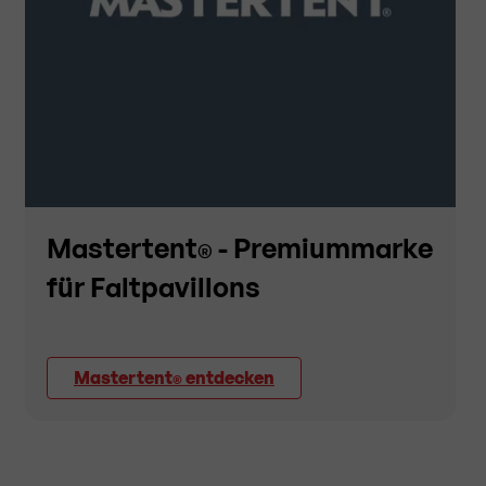
Mastertent
- Premiummarke
®
für Faltpavillons
Mastertent
entdecken
®