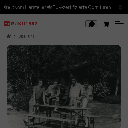
ekt vom Hersteller
TÜV-zertifizierte Garnituren
Versan
H
Über uns
o
m
e