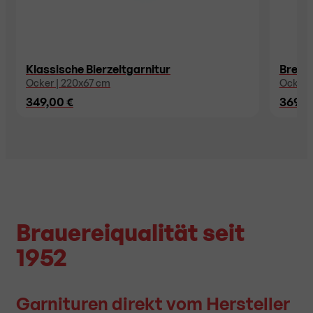
Klassische Bierzeltgarnitur
Breite
Ocker | 220x67 cm
Ocker 
349,00 €
369,0
Brauereiqualität seit
1952
Garnituren direkt vom Hersteller