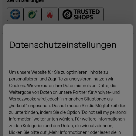
Zertifizierungen
Datenschutzeinstellungen
Um unsere Website für Sie zu optimieren, Inhalte zu
Weitere Marken
personalisieren und Zugriffe zu analysieren, nutzen wir
Cookies.
Wir verkaufen
Ihre
Daten niemals an Dritte, die
Weitergabe von Daten an unsere Partner für Analyse- und
Werbezwecke wird jedoch in manchen Situationen als
„Verkauf“
angesehen. Deshalb ha
ben Sie
die Möglichkeit dies
AGB
Datenschutz
Cookies
Impressum
Sitemap
zu unterbinden, indem
Sie
die Option 'Do not sell my personal
/
IT
DE
Widerrufsrecht
Vertrag widerrufen
information' weiter unten wähl
en
. Für weitere Informationen
zu den Kategorien und den Daten
,
die wir aufzeichnen,
© ZINGERLE GROUP
klick
en Sie
bitte auf
„
Mehr Informationen
“
oder les
en
sie in