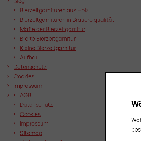
Blog
Bierzeltgarnituren aus Holz
Bierzeltgarnituren in Brauereiqualität
Maße der Bierzeltgarnitur
Breite Bierzeltgarnitur
Kleine Bierzeltgarnitur
Aufbau
Datenschutz
Cookies
Impressum
AGB
Wä
Datenschutz
Cookies
Wäh
Impressum
bes
Sitemap