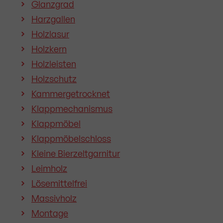
Glanzgrad
Harzgallen
Holzlasur
Holzkern
Holzleisten
Holzschutz
Kammergetrocknet
Klappmechanismus
Klappmöbel
Klappmöbelschloss
Kleine Bierzeltgarnitur
Leimholz
Lösemittelfrei
Massivholz
Montage