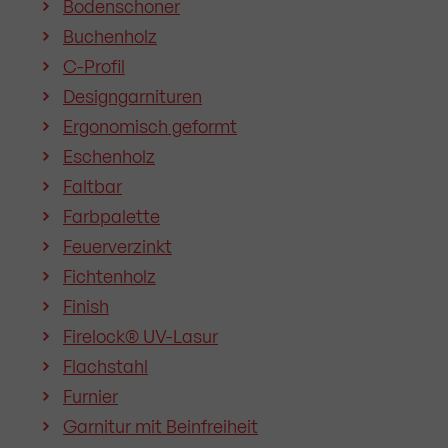
Bodenschoner
Buchenholz
C-Profil
Designgarnituren
Ergonomisch geformt
Eschenholz
Faltbar
Farbpalette
Feuerverzinkt
Fichtenholz
Finish
Firelock® UV-Lasur
Flachstahl
Furnier
Garnitur mit Beinfreiheit