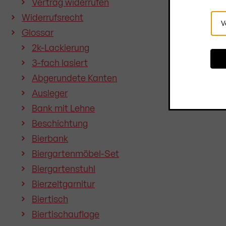
Vertrag widerrufen
Widerrufsrecht
Lan
Glossar
aus
2k-Lackierung
3-fach lasiert
Abgerundete Kanten
Ausleger
Bank mit Lehne
Beschichtung
Bierbank
Biergartenmöbel-Set
Biergartenstuhl
Bierzeltgarnitur
Biertisch
Biertischauflage