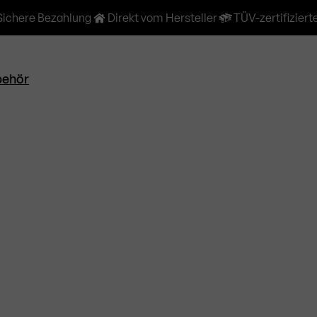
Sichere Bezahlung
Direkt vom Hersteller
TÜV-zertifiziert
behör