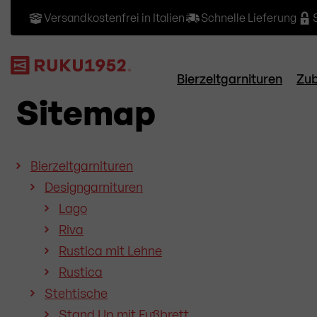
Versandkostenfrei in Italien
Schnelle Lieferung
Bierzeltgarnituren
Zu
Sitemap
Bierzeltgarnituren
Designgarnituren
Lago
Riva
Rustica mit Lehne
Rustica
Stehtische
Stand Up mit Fußbrett